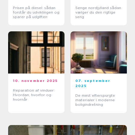
Prisen på diesel: sådan
Senge nordjylland sådan
forstår du udviklingen og
vælger du den rigtige
sparer på udgiften
seng
10. november 2025
07. september
2025
Reparation af vinduer:
Hvordan, hvorfor og
De mest efterspurgte
hvornår
materialer i moderne
boligindretning