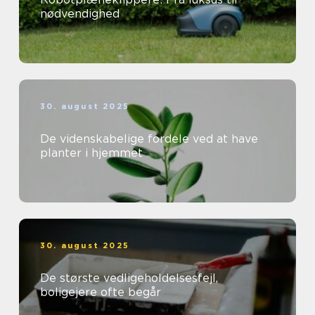
nødvendighed
30. august 2025
De videnskabelige fordele ved at have
planter i hjemmet
30. august 2025
De største vedligeholdelsesfejl,
boligejere ofte begår