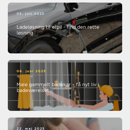
05. juli 2025
Ladeløsning til elbil - find den rette
løsning
06. juni 2025
Male gammelt badekar – få nyt liv i
badeværelset
22. maj 2025