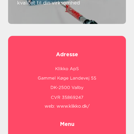
kvalitet til din virksomhed
Adresse
web:
www.klikko.dk/
Menu