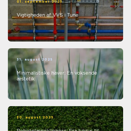
01. september 2025
Vigtigheden af VVS i Tune
31. august 2025
Minimalistiske haver: En voksende
æstetik
30. august 2025
Robotplæneklippere: Fra luksus til