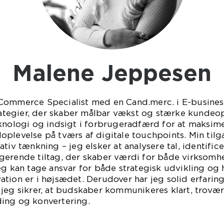
Malene Jeppesen
Commerce Specialist med en Cand.merc. i E-busines
trategier, der skaber målbar vækst og stærke kundeo
eknologi og indsigt i forbrugeradfærd for at maksim
plevelse på tværs af digitale touchpoints. Min tilg
ativ tænkning – jeg elsker at analysere tal, identifi
gerende tiltag, der skaber værdi for både virksomhe
eg kan tage ansvar for både strategisk udvikling og
tion er i højsædet. Derudover har jeg solid erfarin
 jeg sikrer, at budskaber kommunikeres klart, trovæ
ing og konvertering.