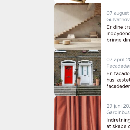
07 august
Gulvafhøvl
Er dine tr
indbydende
bringe din
07 april 
Facadedør
En facade
hus’ æste
facadedør 
29 juni 20
Gardinbus
Indretning
at skabe 