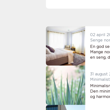
02 april 
En god sen
Mange nor
en seng, d
31 august
Minimalis
Minimalism
Den minim
og harmon