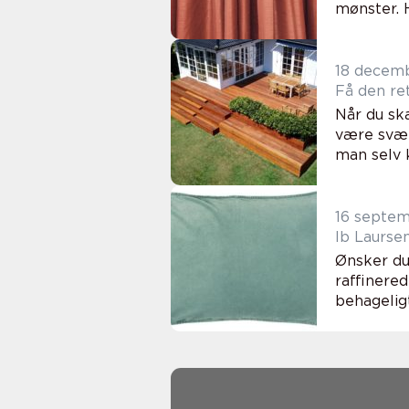
mønster. H
18 decem
Få den ret
Når du sk
være svær
man selv k
16 septe
Ib Laurse
Ønsker du 
raffinere
behageligt