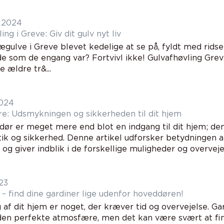
 2024
ing i Greve: Giv dit gulv nyt liv
ægulve i Greve blevet kedelige at se på, fyldt med ridse
 som de engang var? Fortvivl ikke! Gulvafhøvling Greve 
e ældre tr&...
2024
e: Udsmykningen og sikkerheden til dit hjem
dør er meget mere end blot en indgang til dit hjem; den 
tik og sikkerhed. Denne artikel udforsker betydningen a
og giver indblik i de forskellige muligheder og overveje.
23
 – find dine gardiner lige udenfor hoveddøren!
 af dit hjem er noget, der kræver tid og overvejelse. Gard
den perfekte atmosfære, men det kan være svært at find