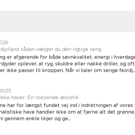
2026
Senge nordjylland sådan vælger du den rigtige seng
g er afgørende for både søvnkvalitet, energi i hverdage
djyder oplever, at ryg, skuldre eller nakke driller, o
er ikke passer til kroppen. Når vi taler om senge Nordj..
 2025
tiske haver: En voksende æstetik
e har for længst fundet vej ind i indretningen af vores 
alistiske have handler ikke om at fjerne alt det grønne
i gennem enkle linjer og ge...