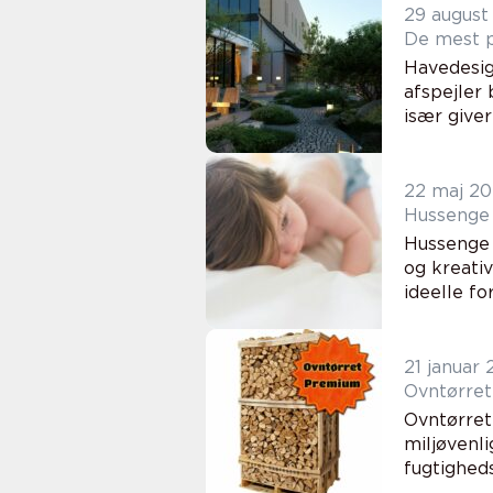
29 august
De mest p
Havedesig
afspejler 
især giver
22 maj 2
Hussenge –
Hussenge 
og kreati
ideelle for
21 januar
Ovntørret
Ovntørret
miljøvenl
fugtigheds