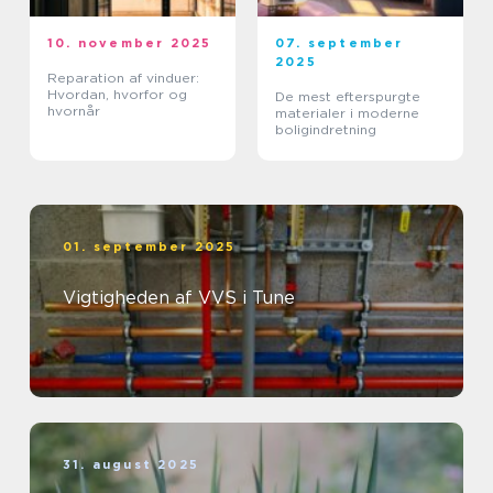
10. november 2025
07. september
2025
Reparation af vinduer:
Hvordan, hvorfor og
De mest efterspurgte
hvornår
materialer i moderne
boligindretning
01. september 2025
Vigtigheden af VVS i Tune
31. august 2025