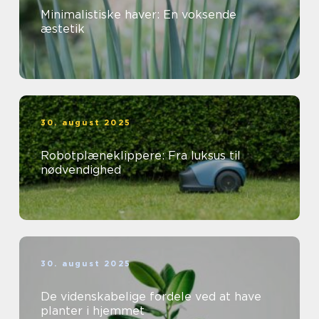
Minimalistiske haver: En voksende
æstetik
30. august 2025
Robotplæneklippere: Fra luksus til
nødvendighed
30. august 2025
De videnskabelige fordele ved at have
planter i hjemmet