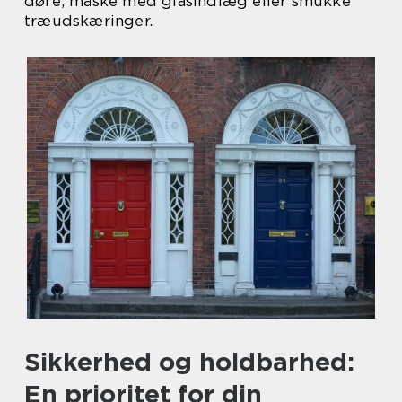
døre, måske med glasindlæg eller smukke
træudskæringer.
Sikkerhed og holdbarhed:
En prioritet for din