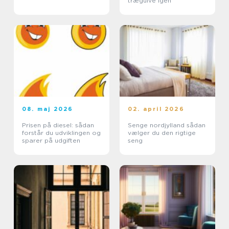
trægulve igen
08. maj 2026
02. april 2026
Prisen på diesel: sådan
Senge nordjylland sådan
forstår du udviklingen og
vælger du den rigtige
sparer på udgiften
seng