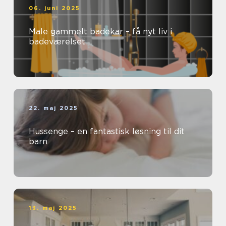
06. juni 2025
Male gammelt badekar – få nyt liv i
badeværelset
22. maj 2025
Hussenge – en fantastisk løsning til dit
barn
13. maj 2025