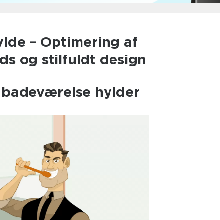
lde – Optimering af
s og stilfuldt design
l badeværelse hylder