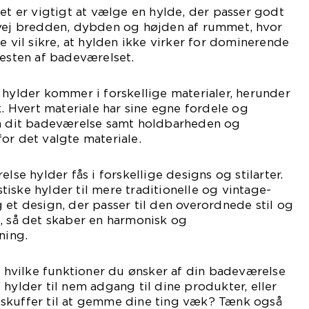
Det er vigtigt at vælge en hylde, der passer godt
rvej bredden, dybden og højden af rummet, hvor
e vil sikre, at hylden ikke virker for dominerende
l resten af badeværelset.
 hylder kommer i forskellige materialer, herunder
k. Hvert materiale har sine egne fordele og
på dit badeværelse samt holdbarheden og
or det valgte materiale.
else hylder fås i forskellige designs og stilarter.
iske hylder til mere traditionelle og vintage-
 et design, der passer til den overordnede stil og
, så det skaber en harmonisk og
ning.
j, hvilke funktioner du ønsker af din badeværelse
 hylder til nem adgang til dine produkter, eller
skuffer til at gemme dine ting væk? Tænk også