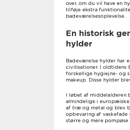
over, om du vil have en h
tilføje ekstra funktionali
badeværelsesoplevelse.
En historisk g
hylder
Badeværelse hylder har en
civilisationer. I oldtide
forskellige hygiejne- og
makeup. Disse hylder blev
I løbet af middelalderen
almindelige i europæiske 
af træ og metal og blev b
opbevaring af vaskefade 
større og mere pompøse i