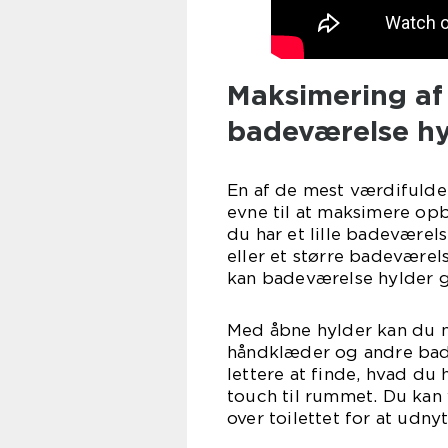
Maksimering af
badeværelse hy
En af de mest værdifulde
evne til at maksimere op
du har et lille badeværel
eller et større badeværel
kan badeværelse hylder gø
Med åbne hylder kan du ne
håndklæder og andre bade
lettere at finde, hvad du 
touch til rummet. Du kan
over toilettet for at udny