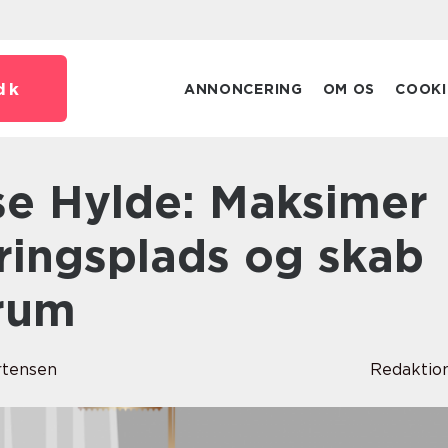
dk
ANNONCERING
OM OS
COOKI
ringsplads og skab
 rum
rtensen
Redaktio