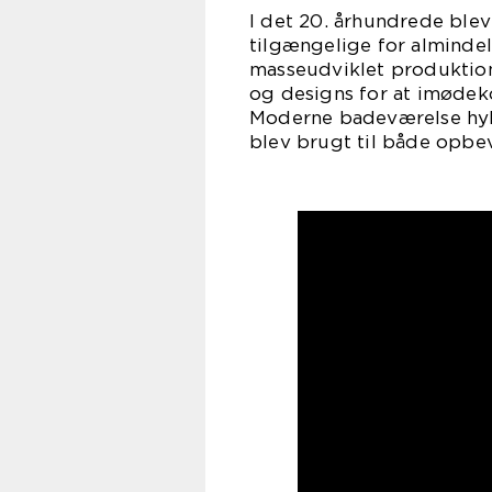
I det 20. århundrede ble
tilgængelige for alminde
masseudviklet produktion 
og designs for at imøde
Moderne badeværelse hyl
blev brugt til både opbev