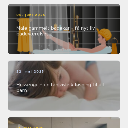
06. juni 2025
Male gammelt badekar – få nyt liv i
badeværelset
22. maj 2025
Hussenge – en fantastisk løsning til dit
barn