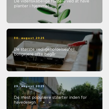
De videnskabelige fordele ved at have
planter i hjemmet
30. august 2025
De største vedligeholdelsesfejl,
boligejere ofte begår
29. august 2025
De mest populære stilarter inden for
havedesign