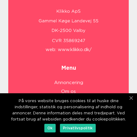
web:
www.klikko.dk/
Menu
Annoncering
Om os
Cookies
På vores website bruges cookies til at huske dine
indstillinger, statistik og personalisering af indhold og
Kontakt os
annoncer. Denne information deles med tredjepart. Ved
Sitemap
fortsat brug af websiden godkender du cookiepolitikken.
Ok
Privatlivspolitik