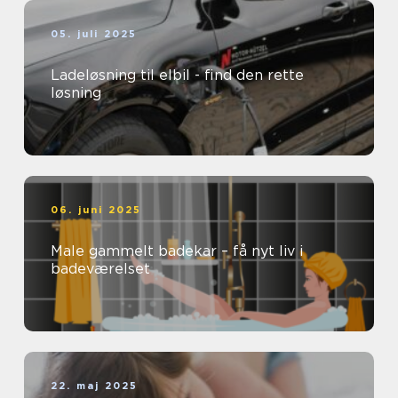
05. juli 2025
Ladeløsning til elbil - find den rette
løsning
06. juni 2025
Male gammelt badekar – få nyt liv i
badeværelset
22. maj 2025