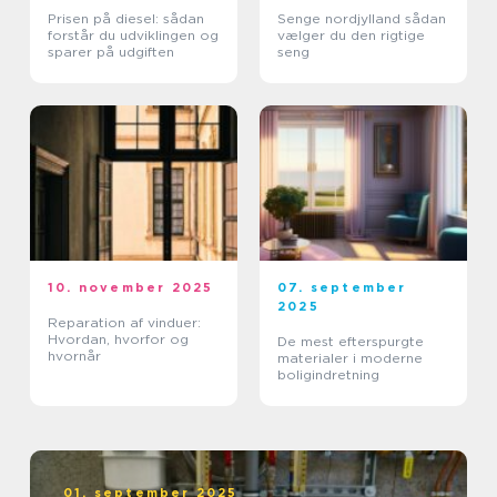
Prisen på diesel: sådan
Senge nordjylland sådan
forstår du udviklingen og
vælger du den rigtige
sparer på udgiften
seng
10. november 2025
07. september
2025
Reparation af vinduer:
Hvordan, hvorfor og
De mest efterspurgte
hvornår
materialer i moderne
boligindretning
01. september 2025