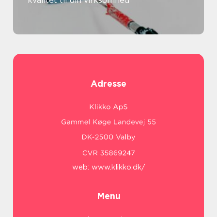
kvalitet til din virksomhed
Adresse
web:
www.klikko.dk/
Menu