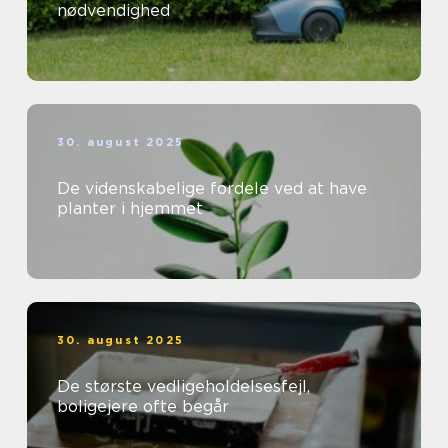
nødvendighed
30. august 2025
De videnskabelige fordele ved at have
planter i hjemmet
30. august 2025
De største vedligeholdelsesfejl,
boligejere ofte begår