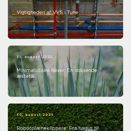
Vigtigheden af VVS i Tune
31. august 2025
Minimalistiske haver: En voksende
æstetik
30. august 2025
Robotplæneklippere: Fra luksus til