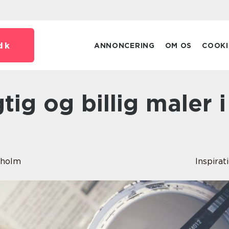
dk
ANNONCERING
OM OS
COOKI
dholm
Inspirat