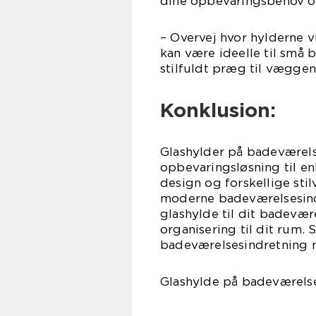
dine opbevaringsbehov o
– Overvej hvor hylderne v
kan være ideelle til små 
stilfuldt præg til væggen
Konklusion:
Glashylder på badeværelse
opbevaringsløsning til en
design og forskellige stil
moderne badeværelsesind
glashylde til dit badevære
organisering til dit rum.
badeværelsesindretning 
Glashylde på badeværelset