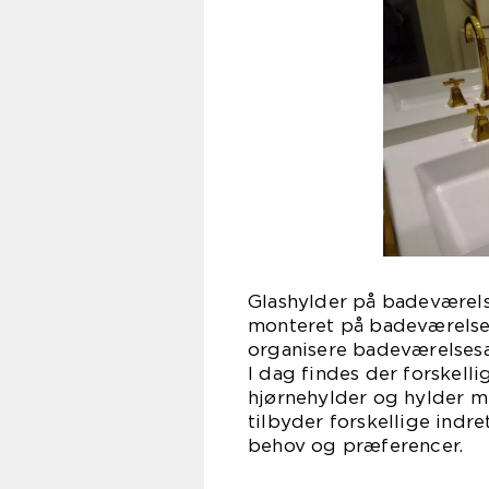
Glashylder på badeværelset
monteret på badeværelse
organisere badeværelsesart
I dag findes der forskell
hjørnehylder og hylder 
tilbyder forskellige indr
behov og præferencer.