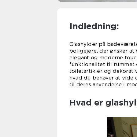
Indledning:
Glashylder på badeværels
boligejere, der ønsker a
elegant og moderne touch.
funktionalitet til rummet
toiletartikler og dekorativ
hvad du behøver at vide o
til deres anvendelse i mo
Hvad er glashy