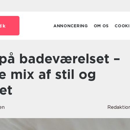
dk
ANNONCERING
OM OS
COOKI
e mix af stil og
et
en
Redaktio