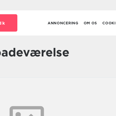
dk
ANNONCERING
OM OS
COOKI
badeværelse