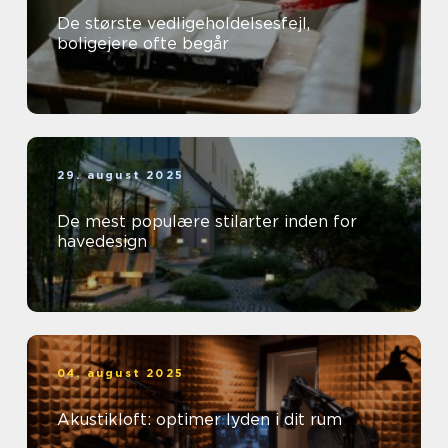
De største vedligeholdelsesfejl,
boligejere ofte begår
29. august 2025
De mest populære stilarter inden for
havedesign
04. august 2025
Akustikloft: optimer lyden i dit rum