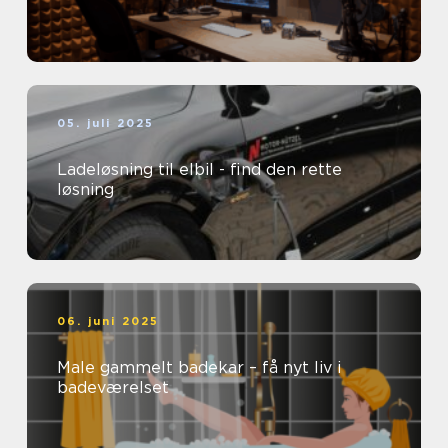
05. juli 2025
Ladeløsning til elbil - find den rette
løsning
06. juni 2025
Male gammelt badekar – få nyt liv i
badeværelset