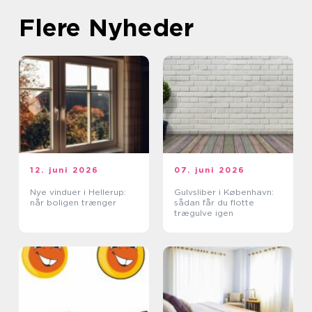
Flere Nyheder
12. juni 2026
07. juni 2026
Nye vinduer i Hellerup:
Gulvsliber i København:
når boligen trænger
sådan får du flotte
trægulve igen