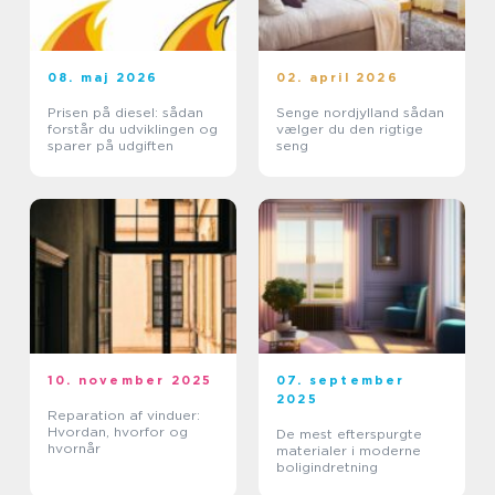
08. maj 2026
02. april 2026
Prisen på diesel: sådan
Senge nordjylland sådan
forstår du udviklingen og
vælger du den rigtige
sparer på udgiften
seng
10. november 2025
07. september
2025
Reparation af vinduer:
Hvordan, hvorfor og
De mest efterspurgte
hvornår
materialer i moderne
boligindretning