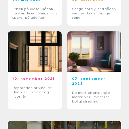
Prisen på diesel: sådan
Senge nordjylland sådan
forstår du udviklingen og
vælger du den rigtige
sparer på udgiften
seng
10. november 2025
07. september
2025
Reparation af vinduer:
Hvordan, hvorfor og
De mest efterspurgte
hvornår
materialer i moderne
boligindretning