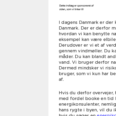
I dagens Danmark er der 
Danmark. Der er derfor me
hvordan vi kan benytte na
eksempel kan være elbile
Derudover er vi et af ver
gennem vindmøller. Du kan
måder. Du kan blandt ande
vand. Vi bruger derfor na
Dermed mindsker vi risikoe
bruger, som vi kun har
a
Hvis du derfor overvejer,
med fordel booke en tid 
energikonsulenter, nemli
hans rygte i byen, vil du
hvis du søger en
energiko