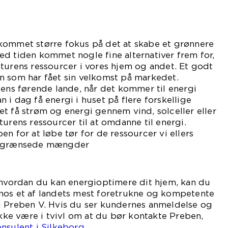
kommet større fokus på det at skabe et grønnere
d tiden kommet nogle fine alternativer frem for,
turens ressourcer i vores hjem og andet. Et godt
n som har fået sin velkomst på markedet.
dens førende lande, når det kommer til energi
 i dag få energi i huset på flere forskellige
t få strøm og energi gennem vind, solceller eller
turens ressourcer til at omdanne til energi.
n for at løbe tør for de ressourcer vi ellers
 begrænsede mængder
f.
 hvordan du kan energioptimere dit hjem, kan du
hos et af landets mest foretrukne og kompetente
g Preben V. Hvis du ser kundernes anmeldelse og
 ikke være i tvivl om at du bør kontakte Preben,
nsulent i Silkeborg