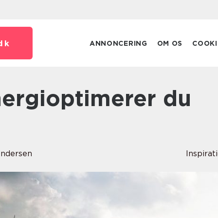
dk
ANNONCERING
OM OS
COOKI
ndersen
Inspirat