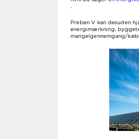
Preben V kan desuden hjæl
energimærkning, bygget
mangelgennemgang/købe