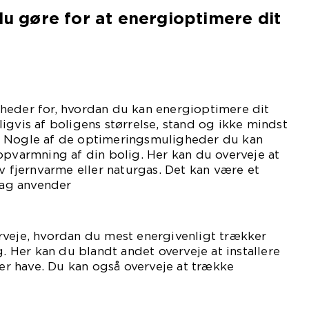
 du gøre for at energioptimere dit
heder for, hvordan du kan energioptimere dit
igvis af boligens størrelse, stand og ikke mindst
. Nogle af de optimeringsmuligheder du kan
opvarmning af din bolig. Her kan du overveje at
iv fjernvarme eller naturgas. Det kan være et
 dag anvender
ie.
rveje, hvordan du mest energivenligt trækker
g. Her kan du blandt andet overveje at installere
ler have. Du kan også overveje at trække
me ind i huset.