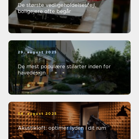
De største vedligeholdelsesfejl,
boligejere ofte begår
29. august 2025
De mest populære stilarter inden for
havedesign
04. august 2025
Akustikloft: optimer lyden i dit rum