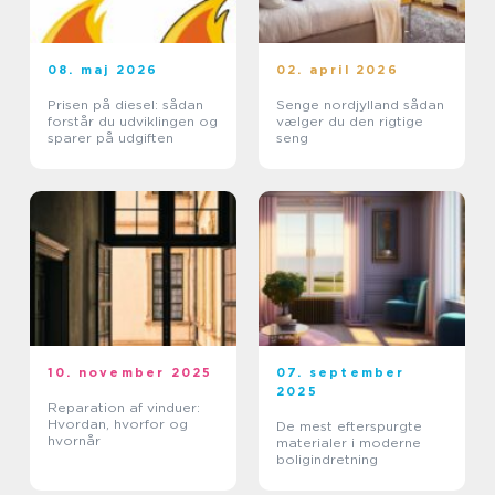
08. maj 2026
02. april 2026
Prisen på diesel: sådan
Senge nordjylland sådan
forstår du udviklingen og
vælger du den rigtige
sparer på udgiften
seng
10. november 2025
07. september
2025
Reparation af vinduer:
Hvordan, hvorfor og
De mest efterspurgte
hvornår
materialer i moderne
boligindretning