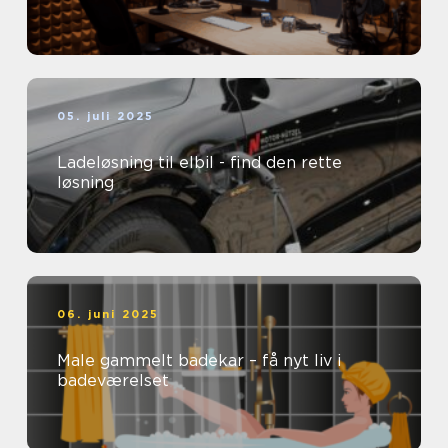
05. juli 2025
Ladeløsning til elbil - find den rette
løsning
06. juni 2025
Male gammelt badekar – få nyt liv i
badeværelset