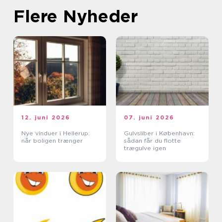
Flere Nyheder
12. juni 2026
07. juni 2026
Nye vinduer i Hellerup:
Gulvsliber i København:
når boligen trænger
sådan får du flotte
trægulve igen