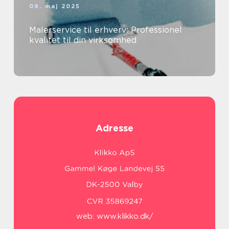
09. maj 2025
Malerservice til erhverv: Professionel
kvalitet til din virksomhed
Adresse
web:
www.klikko.dk/