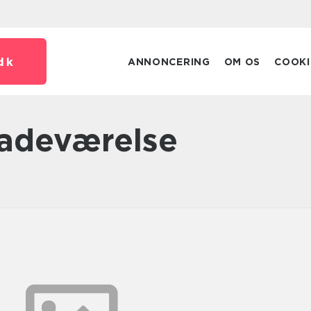
dk
ANNONCERING
OM OS
COOKI
 badeværelse