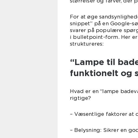
størrelser og farver, der 
For at øge sandsynlighede
snippet” på en Google-sø
svarer på populære spørgs
i bulletpoint-form. Her e
struktureres:
“Lampe til bad
funktionelt og s
Hvad er en “lampe badevæ
rigtige?
– Væsentlige faktorer at 
– Belysning: Sikrer en go