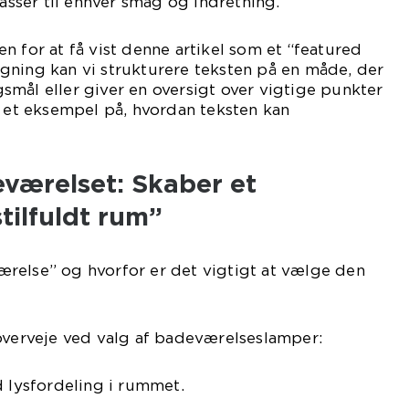
passer til enhver smag og indretning.
n for at få vist denne artikel som et “featured
gning kan vi strukturere teksten på en måde, der
mål eller giver en oversigt over vigtige punkter
r et eksempel på, hvordan teksten kan
eværelset: Skaber et
tilfuldt rum”
relse” og hvorfor er det vigtigt at vælge den
overveje ved valg af badeværelseslamper:
d lysfordeling i rummet.