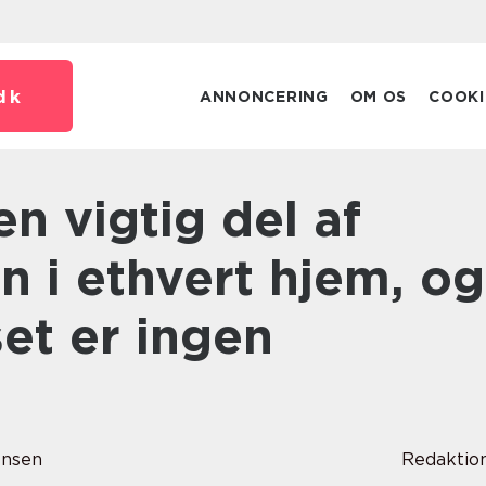
dk
ANNONCERING
OM OS
COOKI
n i ethvert hjem, og
et er ingen
ensen
Redaktio