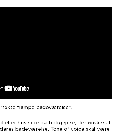
rfekte “lampe badeværelse”.
kel er husejere og boligejere, der ønsker at
 deres badeværelse. Tone of voice skal være