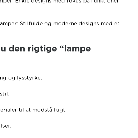
mper: Enkle designs med fokus på funktionel
amper: Stilfulde og moderne designs med et
u den rigtige “lampe
ng og lysstyrke.
til.
erialer til at modstå fugt.
ser.