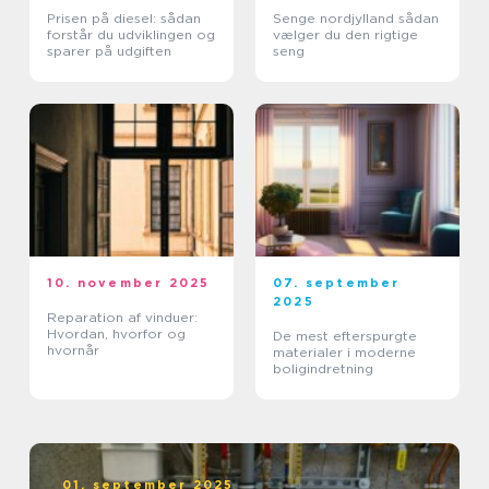
Prisen på diesel: sådan
Senge nordjylland sådan
forstår du udviklingen og
vælger du den rigtige
sparer på udgiften
seng
10. november 2025
07. september
2025
Reparation af vinduer:
Hvordan, hvorfor og
De mest efterspurgte
hvornår
materialer i moderne
boligindretning
01. september 2025