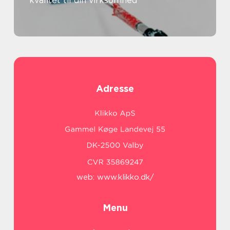
kvalitet til din virksomhed
Adresse
web:
www.klikko.dk/
Menu