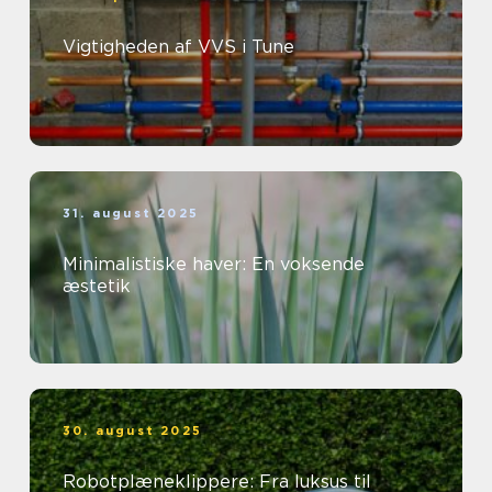
Vigtigheden af VVS i Tune
31. august 2025
Minimalistiske haver: En voksende
æstetik
30. august 2025
Robotplæneklippere: Fra luksus til