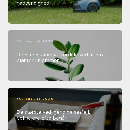
nødvendighed
30. august 2025
De videnskabelige fordele ved at have
planter i hjemmet
30. august 2025
De største vedligeholdelsesfejl,
boligejere ofte begår