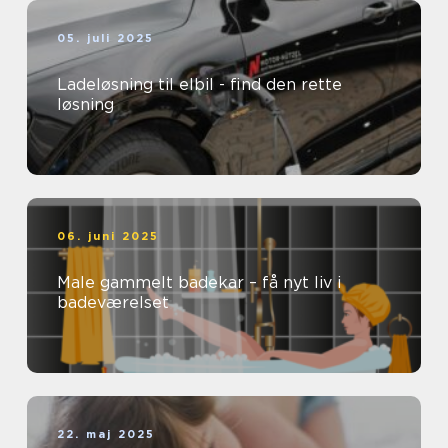
05. juli 2025
Ladeløsning til elbil - find den rette
løsning
06. juni 2025
Male gammelt badekar – få nyt liv i
badeværelset
22. maj 2025