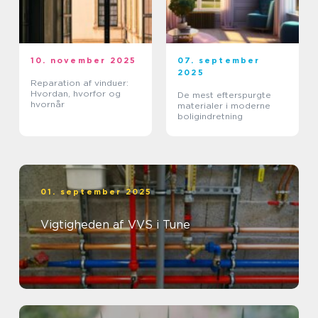
10. november 2025
07. september
2025
Reparation af vinduer:
Hvordan, hvorfor og
De mest efterspurgte
hvornår
materialer i moderne
boligindretning
01. september 2025
Vigtigheden af VVS i Tune