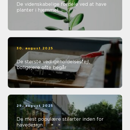
De videnskabelige fordele ved at have
planter i hjemmet
30. august 2025
De største vedligeholdelsesfejl,
boligejere ofte begår
29. august 2025
De mest populære stilarter inden for
havedesign