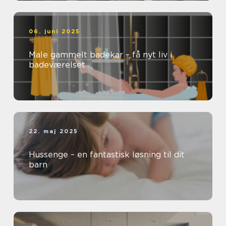
06. juni 2025
Male gammelt badekar – få nyt liv i
badeværelset
22. maj 2025
Hussenge – en fantastisk løsning til dit
barn