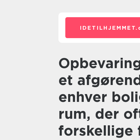
IDETILHJEMMET.
Opbevaring på badeværelset er
et afgøren
enhver boli
rum, der of
forskellige