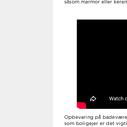
såsom marmor eller keram
Opbevaring på badeværels
som boligejer er det vigti