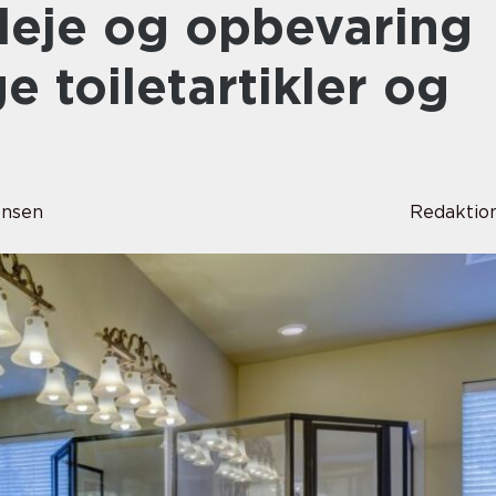
leje og opbevaring
ge toiletartikler og
ensen
Redaktio