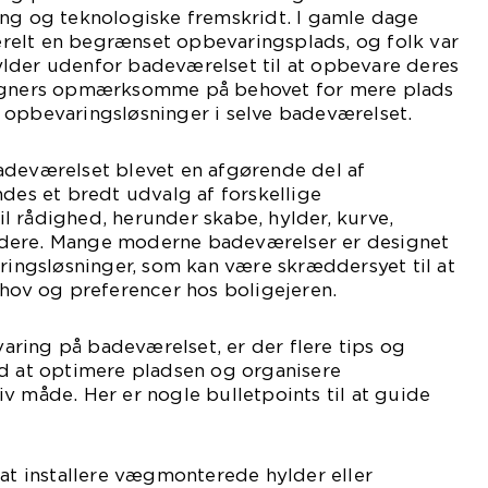
ing og teknologiske fremskridt. I gamle dage
elt en begrænset opbevaringsplads, og folk var
lder udenfor badeværelset til at opbevare deres
signers opmærksomme på behovet for mere plads
 opbevaringsløsninger i selve badeværelset.
adeværelset blevet en afgørende del af
ndes et bredt udvalg af forskellige
 rådighed, herunder skabe, hylder, kurve,
dere. Mange moderne badeværelser er designet
ngsløsninger, som kan være skræddersyet til at
ehov og preferencer hos boligejeren.
ring på badeværelset, er der flere tips og
ed at optimere pladsen og organisere
v måde. Her er nogle bulletpoints til at guide
 at installere vægmonterede hylder eller