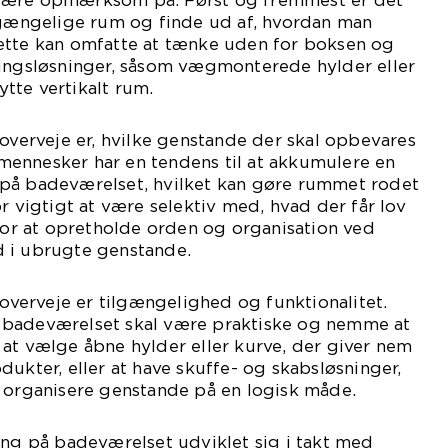
være opmærksom på. Først og fremmest er det
ilgængelige rum og finde ud af, hvordan man
ette kan omfatte at tænke uden for boksen og
ringsløsninger, såsom vægmonterede hylder eller
tte vertikalt rum.
 overveje er, hvilke genstande der skal opbevares
ennesker har en tendens til at akkumulere en
på badeværelset, hvilket kan gøre rummet rodet
r vigtigt at være selektiv med, hvad der får lov
 for at opretholde orden og organisation ved
 i ubrugte genstande.
 overveje er tilgængelighed og funktionalitet.
 badeværelset skal være praktiske og nemme at
at vælge åbne hylder eller kurve, der giver nem
dukter, eller at have skuffe- og skabsløsninger,
t organisere genstande på en logisk måde.
ing på badeværelset udviklet sig i takt med