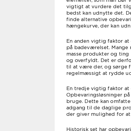
elementer, som man bør 
vigtigt at vurdere det t
bedst kan udnytte det. D
finde alternative opbeva
hængekurve, der kan udny
En anden vigtig faktor at
på badeværelset. Mange m
masse produkter og ting 
og overfyldt. Det er derfo
til at være der, og sørge
regelmæssigt at rydde ud
En tredje vigtig faktor at
Opbevaringsløsninger på
bruge. Dette kan omfatte 
adgang til de daglige pro
der giver mulighed for a
Historisk set har opbevar