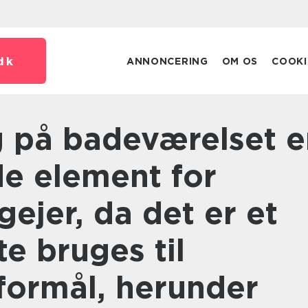
dk
ANNONCERING
OM OS
COOKI
de element for
gejer, da det er et
te bruges til
 formål, herunder