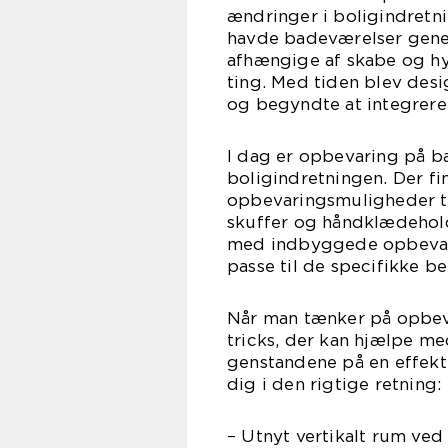
ændringer i boligindretn
havde badeværelser gener
afhængige af skabe og hy
ting. Med tiden blev de
og begyndte at integrere
I dag er opbevaring på b
boligindretningen. Der fi
opbevaringsmuligheder til
skuffer og håndklædehol
med indbyggede opbevari
passe til de specifikke b
Når man tænker på opbeva
tricks, der kan hjælpe m
genstandene på en effekti
dig i den rigtige retning:
– Utnyt vertikalt rum ved