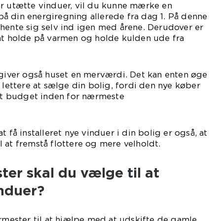
ar utætte vinduer, vil du kunne mærke en
å din energiregning allerede fra dag 1. På denne
hente sig selv ind igen med årene. Derudover er
 at holde på varmen og holde kulden ude fra
 giver også huset en merværdi. Det kan enten øge
 lettere at sælge din bolig, fordi den nye køber
sit budget inden for nærmeste
mtid.
t få installeret nye vinduer i din bolig er også, at
 at fremstå flottere og mere velholdt.
ter skal du vælge til at
nduer?
armester til at hjælpe med at udskifte de gamle