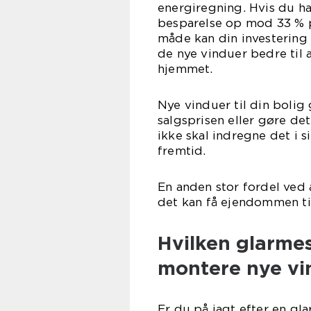
energiregning. Hvis du h
besparelse op mod 33 % p
måde kan din investering 
de nye vinduer bedre til
hjemmet.
Nye vinduer til din bolig
salgsprisen eller gøre det
ikke skal indregne det i 
fre
En anden stor fordel ved a
det kan få ejendommen til
Hvilken glarmes
montere nye vi
Er du på jagt efter en gl