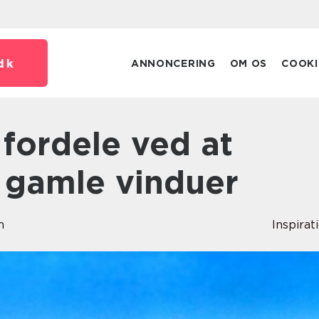
dk
ANNONCERING
OM OS
COOKI
e gamle vinduer
m
Inspirat