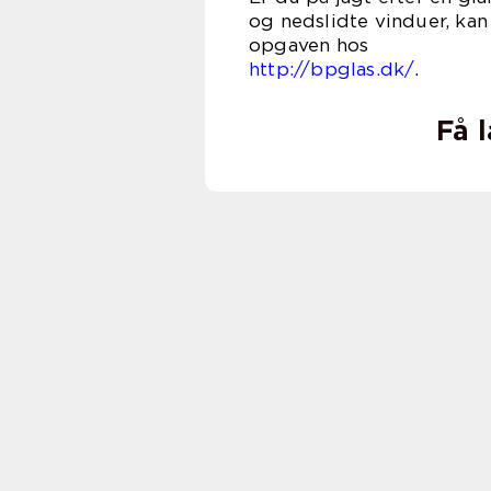
og nedslidte vinduer, kan
opga
http://bpglas.dk/
.
Få 