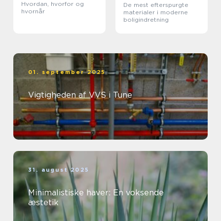
Hvordan, hvorfor og
De mest efterspurgte
hvornår
materialer i moderne
boligindretning
01. september 2025
Vigtigheden af VVS i Tune
31. august 2025
Minimalistiske haver: En voksende
æstetik