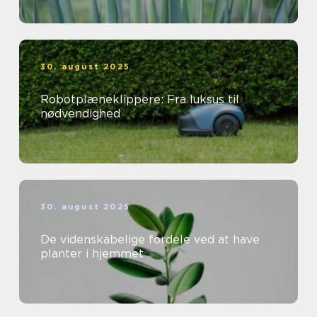
30. august 2025
Robotplæneklippere: Fra luksus til
nødvendighed
30. august 2025
De videnskabelige fordele ved at have
planter i hjemmet