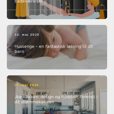
badeværelset
22. maj 2025
Hussenge – en fantastisk løsning til dit
barn
13. maj 2025
Jke køkken: design og funktion forenet i
dit drømmekøkken