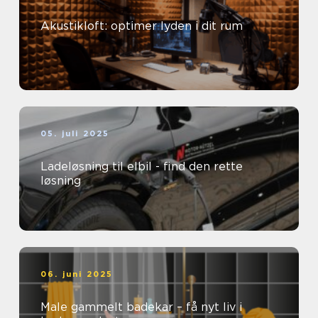
Akustikloft: optimer lyden i dit rum
05. juli 2025
Ladeløsning til elbil - find den rette
løsning
06. juni 2025
Male gammelt badekar – få nyt liv i