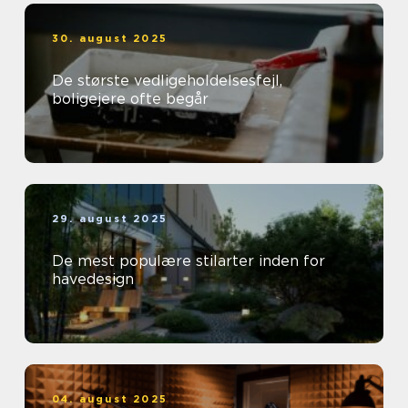
30. august 2025
De største vedligeholdelsesfejl,
boligejere ofte begår
29. august 2025
De mest populære stilarter inden for
havedesign
04. august 2025