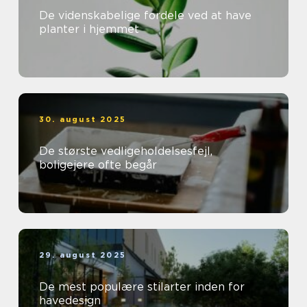
De videnskabelige fordele ved at have
planter i hjemmet
30. august 2025
De største vedligeholdelsesfejl,
boligejere ofte begår
29. august 2025
De mest populære stilarter inden for
havedesign