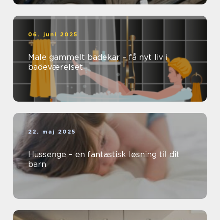
06. juni 2025
Male gammelt badekar – få nyt liv i
badeværelset
22. maj 2025
Hussenge – en fantastisk løsning til dit
barn