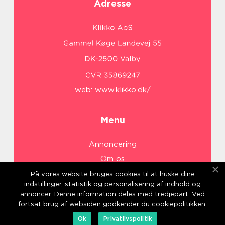
Adresse
web:
www.klikko.dk/
Menu
Annoncering
Om os
Cookies
På vores website bruges cookies til at huske dine
indstillinger, statistik og personalisering af indhold og
Kontakt os
annoncer. Denne information deles med tredjepart. Ved
Sitemap
fortsat brug af websiden godkender du cookiepolitikken.
Ok
Privatlivspolitik