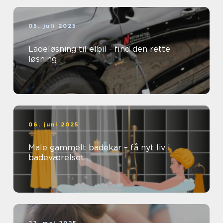
05. juli 2025
Ladeløsning til elbil - find den rette
løsning
06. juni 2025
Male gammelt badekar – få nyt liv i
badeværelset