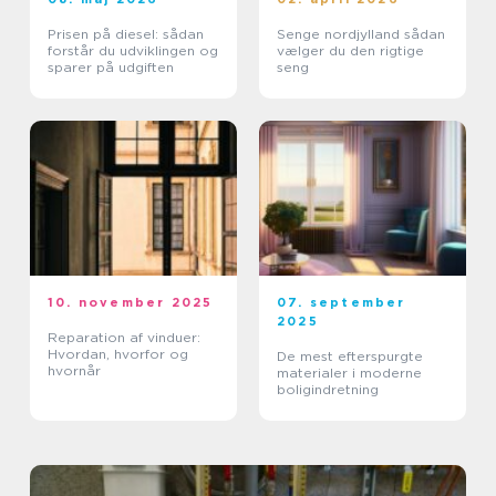
Prisen på diesel: sådan
Senge nordjylland sådan
forstår du udviklingen og
vælger du den rigtige
sparer på udgiften
seng
10. november 2025
07. september
2025
Reparation af vinduer:
Hvordan, hvorfor og
De mest efterspurgte
hvornår
materialer i moderne
boligindretning