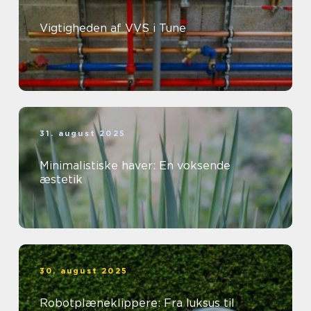
Vigtigheden af VVS i Tune
31. august 2025
Minimalistiske haver: En voksende
æstetik
30. august 2025
Robotplæneklippere: Fra luksus til