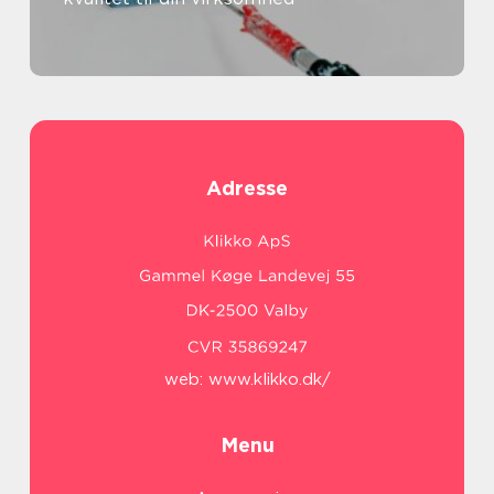
Adresse
web:
www.klikko.dk/
Menu