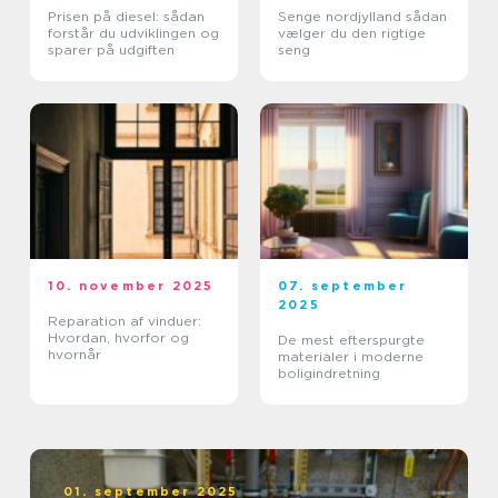
Prisen på diesel: sådan
Senge nordjylland sådan
forstår du udviklingen og
vælger du den rigtige
sparer på udgiften
seng
10. november 2025
07. september
2025
Reparation af vinduer:
Hvordan, hvorfor og
De mest efterspurgte
hvornår
materialer i moderne
boligindretning
01. september 2025