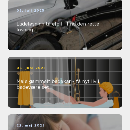
05. juli 2025
Ladeløsning til elbil - find den rette
løsning
06. juni 2025
Male gammelt badekar – få nyt liv i
badeværelset
22. maj 2025