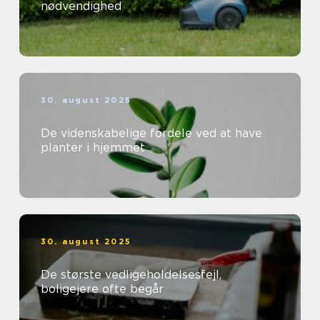
nødvendighed
30. august 2025
De videnskabelige fordele ved at have
planter i hjemmet
30. august 2025
De største vedligeholdelsesfejl,
boligejere ofte begår