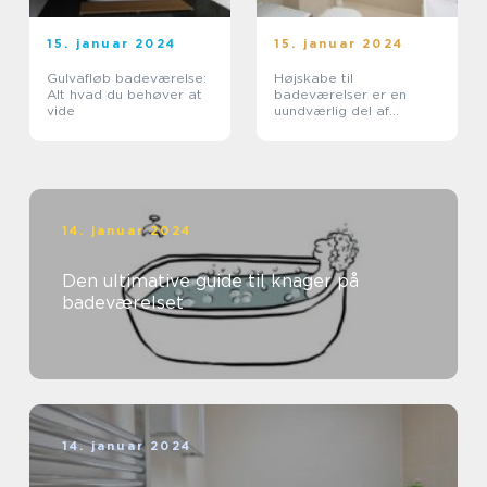
15. januar 2024
15. januar 2024
Gulvafløb badeværelse:
Højskabe til
Alt hvad du behøver at
badeværelser er en
vide
uundværlig del af
ethvert
badeværelsesindretning
14. januar 2024
Den ultimative guide til knager på
badeværelset
14. januar 2024