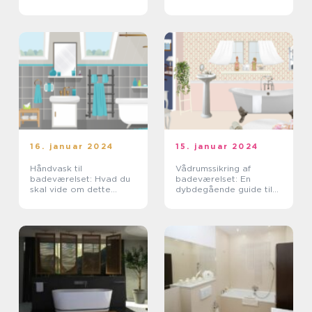
i ét
effektiv
kalkbekæmpelse
16. januar 2024
15. januar 2024
Håndvask til
Vådrumssikring af
badeværelset: Hvad du
badeværelset: En
skal vide om dette
dybdegående guide til
essentielle element
husejere og boligejere