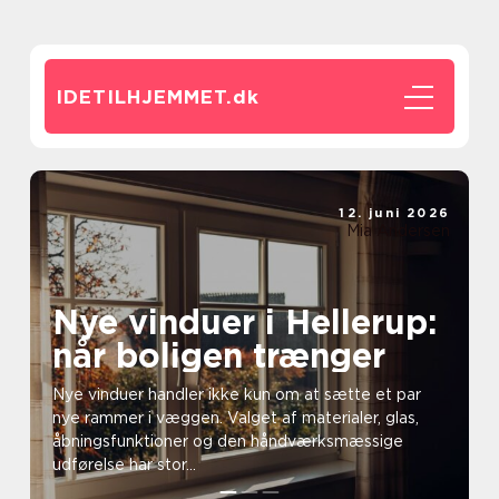
IDETILHJEMMET.
dk
12. juni 2026
Mia Andersen
Nye vinduer i Hellerup:
når boligen trænger
Nye vinduer handler ikke kun om at sætte et par
nye rammer i væggen. Valget af materialer, glas,
åbningsfunktioner og den håndværksmæssige
udførelse har stor...