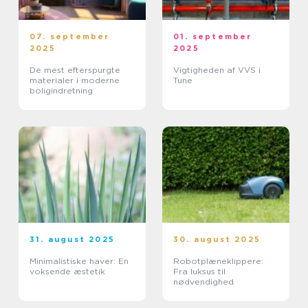
07. september
01. september
2025
2025
De mest efterspurgte
Vigtigheden af VVS i
materialer i moderne
Tune
boligindretning
31. august 2025
30. august 2025
Minimalistiske haver: En
Robotplæneklippere:
voksende æstetik
Fra luksus til
nødvendighed