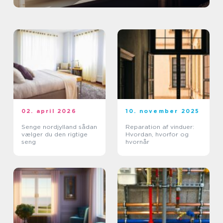
02. april 2026
10. november 2025
Senge nordjylland sådan
Reparation af vinduer:
vælger du den rigtige
Hvordan, hvorfor og
seng
hvornår