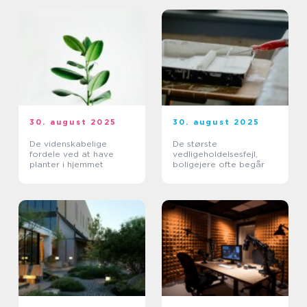
30. august 2025
30. august 2025
De videnskabelige
De største
fordele ved at have
vedligeholdelsesfejl,
planter i hjemmet
boligejere ofte begår