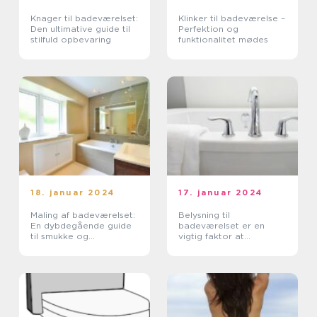
Knager til badeværelset:
Klinker til badeværelse –
Den ultimative guide til
Perfektion og
stilfuld opbevaring
funktionalitet mødes
18. januar 2024
17. januar 2024
Maling af badeværelset:
Belysning til
En dybdegående guide
badeværelset er en
til smukke og
vigtig faktor at
funktionelle overflader
overveje, når man
indretter og skaber et
funktionelt og æstetisk
tiltalende rum