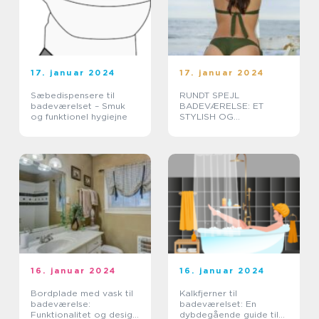
17. januar 2024
17. januar 2024
Sæbedispensere til
RUNDT SPEJL
badeværelset – Smuk
BADEVÆRELSE: ET
og funktionel hygiejne
STYLISH OG
FUNKTIONELT VALG TIL
DIT HJEM
16. januar 2024
16. januar 2024
Bordplade med vask til
Kalkfjerner til
badeværelse:
badeværelset: En
Funktionalitet og design
dybdegående guide til