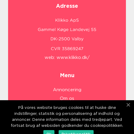
Adresse
web:
www.klikko.dk/
Menu
Annoncering
Om os
Cookies
På vores website bruges cookies til at huske dine
indstillinger, statistik og personalisering af indhold og
Kontakt os
annoncer. Denne information deles med tredjepart. Ved
Sitemap
fortsat brug af websiden godkender du cookiepolitikken.