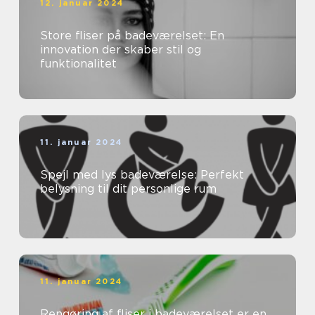
12. januar 2024
Store fliser på badeværelset: En
innovation der skaber stil og
funktionalitet
11. januar 2024
Spejl med lys badeværelse: Perfekt
belysning til dit personlige rum
11. januar 2024
Rengøring af fliser i badeværelset er en