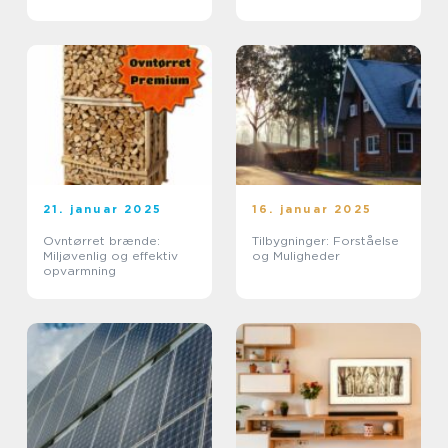
21. januar 2025
16. januar 2025
Ovntørret brænde:
Tilbygninger: Forståelse
Miljøvenlig og effektiv
og Muligheder
opvarmning